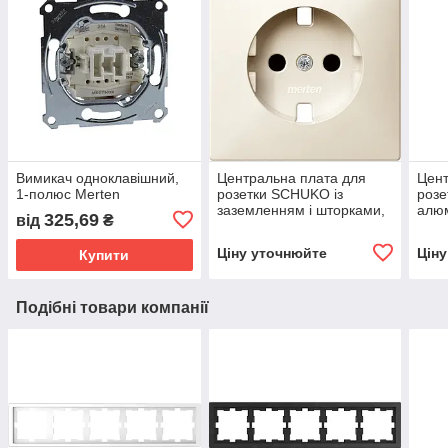
Вимикач одноклавішний,
Центральна плата для
Цент
1-полюс Merten
розетки SCHUKO із
роз
заземленням і шторками,
алюм
325,69
від
₴
бежевий Merten System D
Ціну уточнюйте
Цін
Купити
Подібні товари компанії