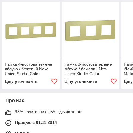
Рамка 4-постова зелене
Рамка 3-постова зелене
Рамк
яблуко / бежевий New
яблуко / бежевий New
біли
Unica Studio Color
Unica Studio Color
Meta
Ціну уточнюйте
Ціну уточнюйте
Цін
Про нас
93% позитивних з 55 відгуків за рік
Працює з 01.11.2014
м. Київ