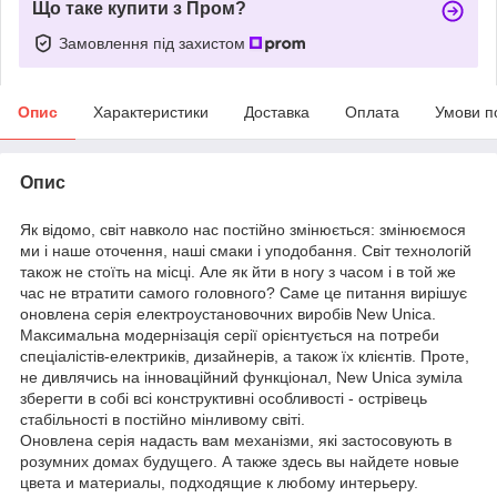
Що таке купити з Пром?
Замовлення під захистом
Опис
Характеристики
Доставка
Оплата
Умови п
Опис
Як
відомо
,
світ
навколо
нас
постійно
змінюється
:
змінюємося
ми
і
наше
оточення
,
наші
смаки
і
уподобання
.
Світ
технологій
також
не
стоїть
на
місці
.
Але
як
йти
в
ногу
з
часом
і
в
той
же
час
не
втратити
самого
головного
?
Саме
це
питання
вирішує
оновлена
серія
електроустановочних
виробів
New
Unica
.
Максимальна
модернізація
серії
орієнтується
на
потреби
спеціалістів
-
електриків
,
дизайнерів
,
а
також
їх
клієнтів
.
Проте
,
не
дивлячись
на
інноваційний
функціонал
,
New
Unica
зуміла
зберегти
в
собі
всі
конструктивні
особливості
-
острівець
стабільності
в
постійно
мінливому
світі
.
Оновлена
серія
надасть
вам
механізми
,
які
застосовують
в
розумних
домах
будущего
.
А
также
здесь
вы
найдете
новые
цвета
и
материалы
,
подходящие
к
любому
интерьеру
.