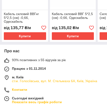
Кабель силовий ВВГнг
Кабель силовий ВВГ 5*2,5
Сило
5*2,5 (ож) -0,66,
(ож) -0,66, Одескабель
(ож)
Одескабель
135,77
135,02
від
₴/м
від
₴/м
від
Купити
Купити
Про нас
93% позитивних з 55 відгуків за рік
Працює з 01.11.2014
м. Київ
ст.м. Голосіївська, вул. М. Стельмаха 6А, Київ, Україна
Контакти
Сьогодні вихідний
Показати весь графік роботи