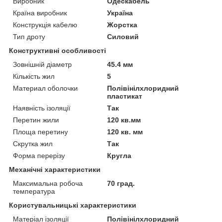
Виробник
Одескабель
Країна виробник
Україна
Конструкція кабелю
Жорстка
Тип дроту
Силовий
Конструктивні особливості
Зовнішній діаметр
45.4 мм
Кількість жил
5
Материал оболочки
Полівінілхлоридний
пластикат
Наявність ізоляції
Так
Перетин жили
120 кв.мм
Площа перетину
120 кв. мм
Скрутка жил
Так
Форма перерізу
Кругла
Механічні характеристики
Максимальна робоча
70 град.
температура
Користувальницькі характеристики
Матеріал ізоляції
Полівінілхлоридний