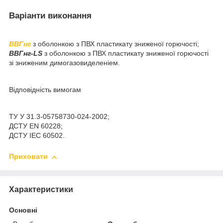
Варіанти виконання
ВВГнг
з оболонкою з ПВХ пластикату зниженої горючості;
ВВГнг-LS
з оболонкою з ПВХ пластикату зниженої горючості
зі зниженим димогазовиделеніем.
Відповідність вимогам
ТУ У 31.3-05758730-024-2002;
ДСТУ EN 60228;
ДСТУ IEC 60502.
Приховати
Характеристики
Основні