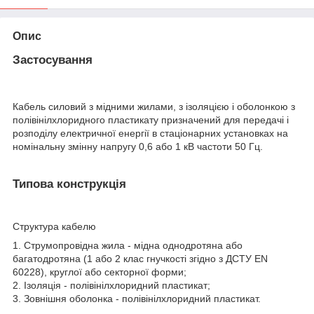
Опис
Застосування
Кабель силовий з мідними жилами, з ізоляцією і оболонкою з
полівінілхлоридного пластикату призначений для передачі і
розподілу електричної енергії в стаціонарних установках на
номінальну змінну напругу 0,6 або 1 кВ частоти 50 Гц.
Типова конструкція
Структура кабелю
1. Струмопровідна жила - мідна однодротяна або
багатодротяна (1 або 2 клас гнучкості згідно з ДСТУ EN
60228), круглої або секторної форми;
2. Ізоляція - полівінілхлоридний пластикат;
3. Зовнішня оболонка - полівінілхлоридний пластикат.