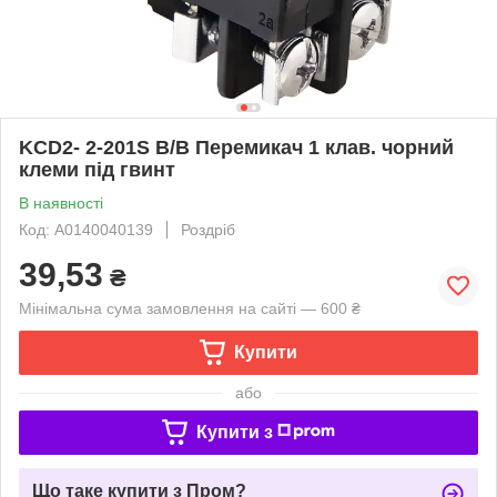
KCD2- 2-201S B/B Перемикач 1 клав. чорний
клеми під гвинт
В наявності
Код: A0140040139
Роздріб
39,53
₴
Мінімальна сума замовлення на сайті — 600 ₴
Купити
або
Купити з
Що таке купити з Пром?