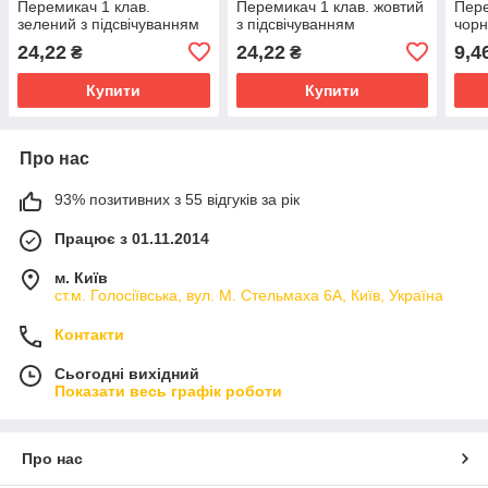
Перемикач 1 клав.
Перемикач 1 клав. жовтий
Пере
зелений з підсвічуванням
з підсвічуванням
чор
24,22
24,22
9,4
₴
₴
Купити
Купити
Про нас
93% позитивних з 55 відгуків за рік
Працює з 01.11.2014
м. Київ
ст.м. Голосіївська, вул. М. Стельмаха 6А, Київ, Україна
Контакти
Сьогодні вихідний
Показати весь графік роботи
Про нас