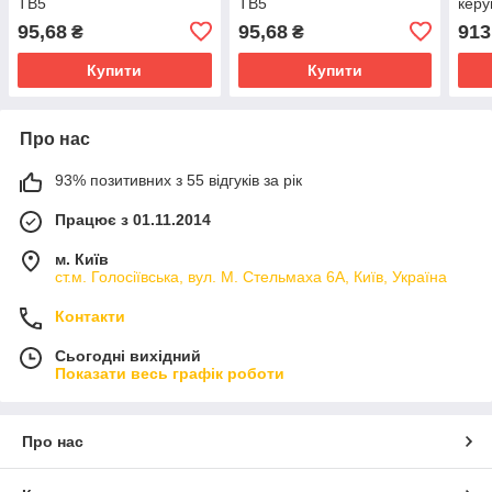
TB5
TB5
керу
м.
95,68
95,68
913
₴
₴
Купити
Купити
Про нас
93% позитивних з 55 відгуків за рік
Працює з 01.11.2014
м. Київ
ст.м. Голосіївська, вул. М. Стельмаха 6А, Київ, Україна
Контакти
Сьогодні вихідний
Показати весь графік роботи
Про нас