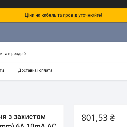
Ціни на кабель та провід уточнюйте!
 та в роздріб
ти
Доставка і оплата
801,53 ₴
ня з захистом
8 mm) 6А 10mА AC