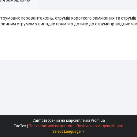
трумових перевантажень, струмів короткого замикання та струмів 
тричним струмом у випадку прямого дотику до струмопровідних ча
Сайт створений на маркетплейсі
Prom.ua
ЕлеТех |
Поскаржитися на контент
|
Політика конфіденційності
Select Language
▼