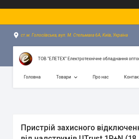
ст.м. Голосіївська, вул. М. Стельмаха 6А, Київ, Україна
ТОВ "ЕЛЕТЕХ" Електротехнічне обладнання оптом
Головна
Товари
Про нас
Контак
Пристрій захисного відключен
від надструмів UTrust 1P+N (1