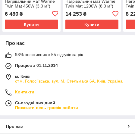
Нагрівальний мат Wärme
Нагрівальний мат Wärme
Нагр
Twin Mat 450W (3,0 м²)
Twin Mat 1200W (8,0 м²)
Twin
6 480
14 253
8 2
₴
₴
Купити
Купити
Про нас
93% позитивних з 55 відгуків за рік
Працює з 01.11.2014
м. Київ
ст.м. Голосіївська, вул. М. Стельмаха 6А, Київ, Україна
Контакти
Сьогодні вихідний
Показати весь графік роботи
Про нас