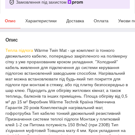
Замовлення під захистом
Опис
Характеристики
Доставка
Оплата
Умови п
Опис
Тепла підлога
Wärme Twin Mat - це комплект із тонкого
двожильного кабелю, попередньо закріпленого на полімерну
сітку з уже прорахованим кроком укладання. "Холодний"
кабель живлення для підключення до системи керування
підлогою встановлений заводським способом. Нагрівальний
мат можна встановлювати під будь-який тип покриття для
підлоги при монтажі в стяжку, або під плитку безпосередньо в
шар клею. Підходить для обігріву житлових кімнат, а також
теплиць, балконів та інших приміщень. Площа обігріву від 0,5
м² до 15 м² Виробник Wärme Technik Країна Німеччина
Гарантія 20 років Комплектація нагрівальний мат,
гофротрубка Тип кабелю тонкий двожильний резистивний
Призначення системи теплої підлоги Монтаж у плитковий
клей 1-2 см Питома потужність 150 Вт/м2 (при 230В) Тип
з'єднання муфтовий Товщина мату 4 мм. Крок укладання на