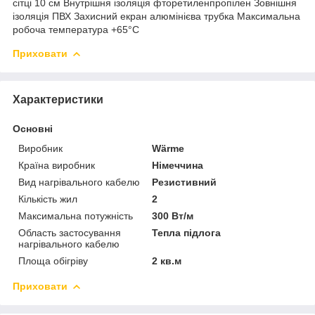
сітці 10 см Внутрішня ізоляція фторетиленпропілен Зовнішня
ізоляція ПВХ Захисний екран алюмінієва трубка Максимальна
робоча температура +65°C
Приховати
Характеристики
Основні
Виробник
Wärme
Країна виробник
Німеччина
Вид нагрівального кабелю
Резистивний
Кількість жил
2
Максимальна потужність
300 Вт/м
Область застосування
Тепла підлога
нагрівального кабелю
Площа обігріву
2 кв.м
Приховати