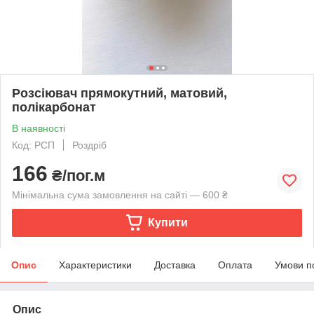
Розсіювач прямокутний, матовий,
полікарбонат
В наявності
Код: РСП
Роздріб
166
₴/пог.м
Мінімальна сума замовлення на сайті — 600 ₴
Купити
Опис
Характеристики
Доставка
Оплата
Умови п
Опис