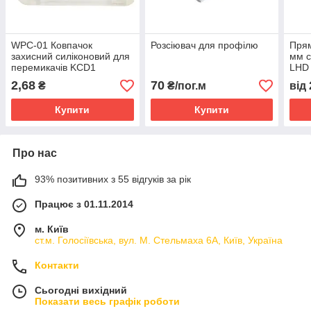
WPC-01 Ковпачок
Розсіювач для профілю
Прям
захисний силіконовий для
мм с
перемикачів KCD1
LHD
(прямокутний)
2,68
70
₴
₴/пог.м
від
Купити
Купити
Про нас
93% позитивних з 55 відгуків за рік
Працює з 01.11.2014
м. Київ
ст.м. Голосіївська, вул. М. Стельмаха 6А, Київ, Україна
Контакти
Сьогодні вихідний
Показати весь графік роботи