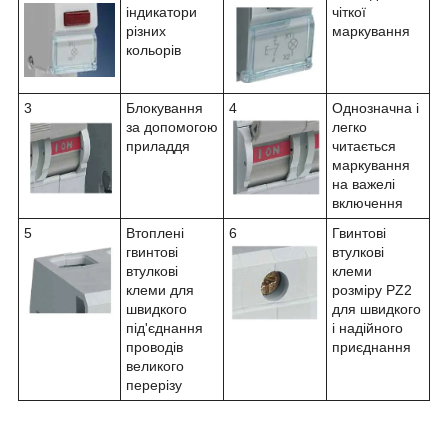
індикатори
чіткої
різних
маркування
кольорів
3
Блокування
4
Однозначна і
за допомогою
легко
приладдя
читається
маркування
на важелі
включення
5
Втоплені
6
Гвинтові
гвинтові
втулкові
втулкові
клеми
клеми для
розміру PZ2
швидкого
для швидкого
під'єднання
і надійного
проводів
приєднання
великого
перерізу