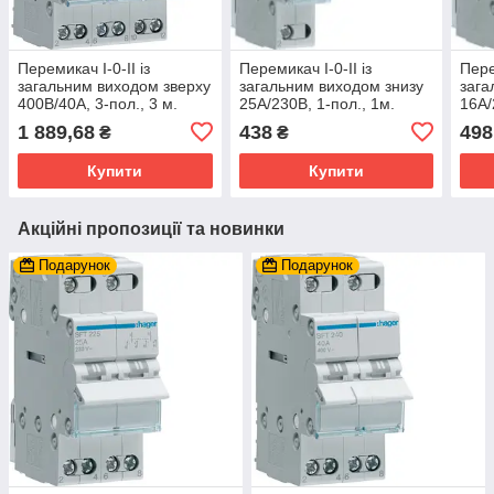
Перемикач I-0-II із
Перемикач I-0-II із
Пере
загальним виходом зверху
загальним виходом знизу
зага
400В/40А, 3-пол., 3 м.
25А/230В, 1-пол., 1м.
16А/
(Hager)
(Hager)
(Hag
1 889,68
438
498
₴
₴
Купити
Купити
Акційні пропозиції та новинки
Подарунок
Подарунок