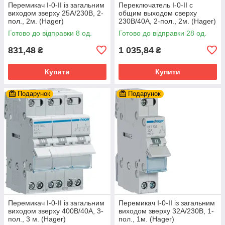
Перемикач I-0-II із загальним
Переключатель I-0-II с
виходом зверху 25А/230В, 2-
общим выходом сверху
пол., 2м. (Hager)
230В/40А, 2-пол., 2м. (Hager)
Готово до відправки 8 од.
Готово до відправки 28 од.
831,48
1 035,84
₴
₴
Купити
Купити
Подарунок
Подарунок
Перемикач I-0-II із загальним
Перемикач I-0-II із загальним
виходом зверху 400В/40А, 3-
виходом зверху 32А/230В, 1-
пол., 3 м. (Hager)
пол., 1м. (Hager)