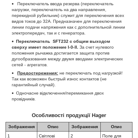
Переключатель ввода резерва (переключатель
нагрузки, переключатель на два направления,
перекидной рубильник) служит для переключения всех
видов токов до 32А. Предназначен для переключения
линии подачи напряжения как с дополнительной линии
электропередач, так и с генератора.
Переключатель
SFT232
с общим выходом
сверху
имеет положение
I-0-II.
За счет нулевого
положения рычажка достигается защита против
дугообразования между двумя вводами электрических
сетей - агрегатов.
Предостережения:
не переключать под нагрузкой!
Так как возможен быстрый износ контактов (не
гарантийный случай).
Одночасне відключення/перемикання двох
провідників.
Особливості продукції Hager
Зображення
Опис
Зображення
Опис
1
Світлові
2
Поле для