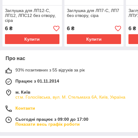
Заглушка для ЛП12-С,
Заглушка для ЛП7-С, ЛП7
Загл
ЛП12, ЛПС12 без отвору,
без отвору, сіра
ЛПУ1
сіра
6
6
6
₴
₴
₴
Купити
Купити
Про нас
93% позитивних з 55 відгуків за рік
Працює з 01.11.2014
м. Київ
ст.м. Голосіївська, вул. М. Стельмаха 6А, Київ, Україна
Контакти
Сьогодні працює з 09:00 до 17:00
Показати весь графік роботи