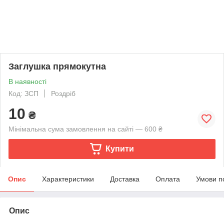
Заглушка прямокутна
В наявності
Код: ЗСП
Роздріб
10
₴
Мінімальна сума замовлення на сайті — 600 ₴
Купити
Опис
Характеристики
Доставка
Оплата
Умови п
Опис