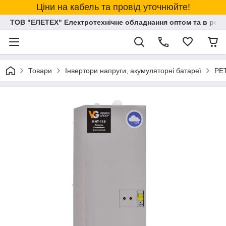
Ціни на кабель та провід уточнюйте!
ТОВ "ЕЛЕТЕХ" Електротехнічне обладнання оптом та в розд
Товари
Інвертори напруги, акумуляторні батареї
РЕ