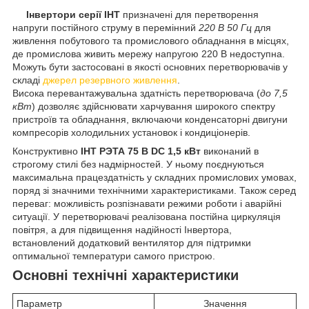
Інвертори серії ІНТ
призначені для перетворення
напруги постійного струму в перемінний
220 В 50 Гц
для
живлення побутового та промислового обладнання в місцях,
де промислова живить мережу напругою 220 В недоступна.
Можуть бути застосовані в якості основних перетворювачів у
складі
джерел резервного живлення
.
Висока перевантажувальна здатність перетворювача (
до 7,5
кВт
) дозволяє здійснювати харчування широкого спектру
пристроїв та обладнання, включаючи конденсаторні двигуни
компресорів холодильних установок і кондиціонерів.
Конструктивно
ІНТ РЭТА 75 B DC 1,5 кВт
виконаний в
строгому стилі без надмірностей. У ньому поєднуються
максимальна працездатність у складних промислових умовах,
поряд зі значними технічними характеристиками. Також серед
переваг: можливість розпізнавати режими роботи і аварійні
ситуації. У перетворювачі реалізована постійна циркуляція
повітря, а для підвищення надійності Інвертора,
встановлений додатковий вентилятор для підтримки
оптимальної температури самого пристрою.
Основні технічні характеристики
Параметр
Значення