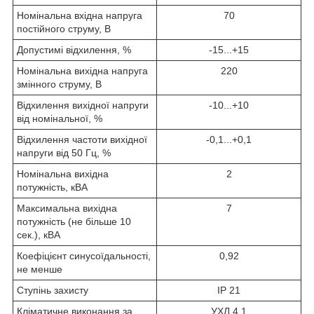
Номінальна вхідна напруга
70
постійного струму, В
Допустимі відхилення, %
-15...+15
Номінальна вихідна напруга
220
змінного струму, В
Відхилення вихідної напруги
-10...+10
від номінальної, %
Відхилення частоти вихідної
-0,1...+0,1
напруги від 50 Гц, %
Номінальна вихідна
2
потужність, кВА
Максимальна вихідна
7
потужність (не більше 10
сек.), кВА
Коефіцієнт синусоїдальності,
0,92
не менше
Ступінь захисту
IP 21
Кліматичне виконання за
УХЛ 4.1