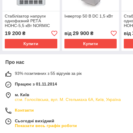
Стабілізатор напруги
Інвертор 50 B DC 1,5 кВт
Стаб
однофазний РЕТА
одн
НОНС-5,5 кВт NORMIC
НОН
25А
SEM
19 200
29 900
₴
від
₴
від
Купити
Купити
Про нас
93% позитивних з 55 відгуків за рік
Працює з 01.11.2014
м. Київ
ст.м. Голосіївська, вул. М. Стельмаха 6А, Київ, Україна
Контакти
Сьогодні вихідний
Показати весь графік роботи