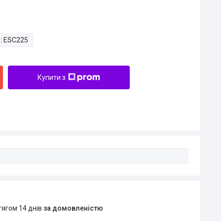
:
ESC225
Купити з
тягом 14 днів
за домовленістю