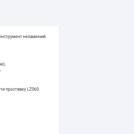
 інструмент незамінний
и);
;
ти проставку LZ060.