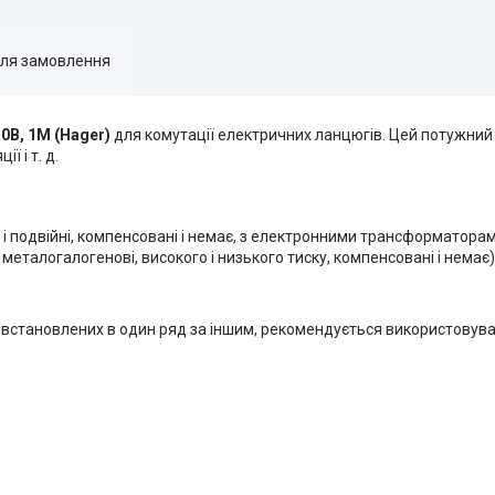
для замовлення
0В, 1М (Hager)
для комутації електричних ланцюгів. Цей потужний
ї і т. д.
 і подвійні, компенсовані і немає, з електронними трансформаторам
 металогалогенові, високого і низького тиску, компенсовані і немає)
встановлених в один ряд за іншим, рекомендується використовува