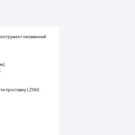
 інструмент незамінний
и);
;
ти проставку LZ060.