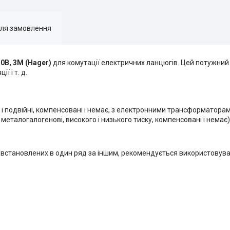
для замовлення
0В, 3М (Hager)
для комутації електричних ланцюгів. Цей потужний
ї і т. д.
 і подвійні, компенсовані і немає, з електронними трансформаторам
 металогалогенові, високого і низького тиску, компенсовані і немає)
встановлених в один ряд за іншим, рекомендується використовува