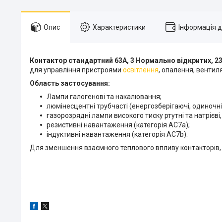
Опис
Характеристики
Інформація 
Контактор стандартний 63А, 3 Нормально відкритих, 23
для управління пристроями
освітлення
, опалення, вентиляці
Область застосування:
Лампи галогенові та накалювання;
люмінесцентні трубчасті (енергозберігаючі, одиночні
газорозрядні лампи високого тиску ртутні та натрієві,
резистивні навантаження (категорія АС7а);
індуктивні навантаження (категорія АС7b).
Для зменшення взаємного теплового впливу контакторів, 