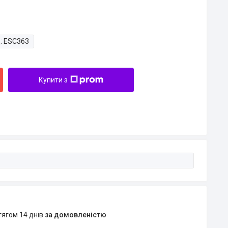
:
ESC363
Купити з
тягом 14 днів
за домовленістю