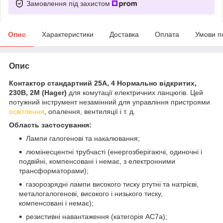
Замовлення під захистом
Опис
Характеристики
Доставка
Оплата
Умови п
Опис
Контактор стандартний 25А, 4 Нормально відкритих,
230В, 2М (Hager)
для комутації електричних ланцюгів. Цей
потужний інструмент незамінний для управління пристроями
освітлення
, опалення, вентиляції і т. д.
Область застосування:
Лампи галогенові та накалювання;
люмінесцентні трубчасті (енергозберігаючі, одиночні і
подвійні, компенсовані і немає, з електронними
трансформаторами);
газорозрядні лампи високого тиску ртутні та натрієві,
металогалогенові, високого і низького тиску,
компенсовані і немає);
резистивні навантаження (категорія АС7а);