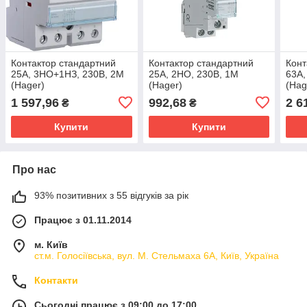
Контактор стандартний
Контактор стандартний
Конт
25А, 3НО+1НЗ, 230В, 2М
25А, 2НО, 230В, 1М
63А,
(Hager)
(Hager)
(Hag
1 597,96
992,68
2 6
₴
₴
Купити
Купити
Про нас
93% позитивних з 55 відгуків за рік
Працює з 01.11.2014
м. Київ
ст.м. Голосіївська, вул. М. Стельмаха 6А, Київ, Україна
Контакти
Сьогодні працює з 09:00 до 17:00