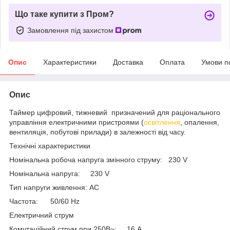
Що таке купити з Пром?
Замовлення під захистом
Опис
Характеристики
Доставка
Оплата
Умови п
Опис
Таймер цифровий, тижневий призначений для раціонального
управління електричними пристроями (
освітлення
, опалення,
вентиляція, побутові прилади) в залежності від часу.
Технічні характеристики
Номінальна робоча напруга змінного струму: 230 V
Номінальна напруга: 230 V
Тип напруги живлення: AC
Частота: 50/60 Hz
Електричний струм
Комутаційний струм при 250В~: 16 A