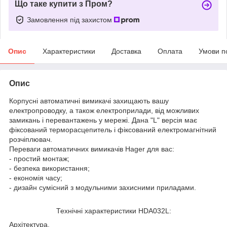
Що таке купити з Пром?
Замовлення під захистом
Опис
Характеристики
Доставка
Оплата
Умови п
Опис
Корпусні автоматичні вимикачі захищають вашу
електропроводку, а також електроприлади, від можливих
замикань і перевантажень у мережі. Дана "L" версія має
фіксований терморасцепитель і фіксований електромагнітний
розчіплювач.
Переваги автоматичних вимикачів Hager для вас:
- простий монтаж;
- безпека використання;
- економія часу;
- дизайн сумісний з модульними захисними приладами.
Технічні характеристики HDA032L:
Архітектура.