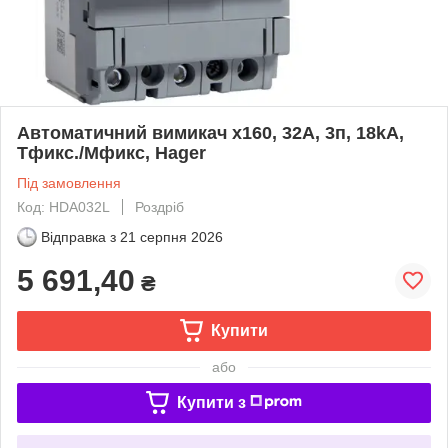
Автоматичний вимикач x160, 32А, 3п, 18kA,
Тфикс./Мфикс, Hager
Під замовлення
Код: HDA032L
Роздріб
Відправка з
21 серпня 2026
5 691,40
₴
Купити
або
Купити з