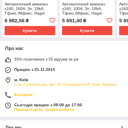
Автоматичний вимикач
Автоматичний вимикач
Авто
x160, 160А, 3п, 18kA,
x160, 100А, 3п, 18kA,
x160
Тфикс./Мфикс, Hager
Тфикс./Мфикс, Hager
Тфик
6 982,56
5 691,40
5 6
₴
₴
Купити
Купити
Про нас
93% позитивних з 55 відгуків за рік
Працює з 01.11.2014
м. Київ
ст.м. Голосіївська, вул. М. Стельмаха 6А, Київ, Україна
Контакти
Сьогодні працює з 09:00 до 17:00
Показати весь графік роботи
Про нас