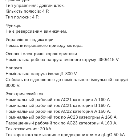
Тип управління: довгий шток.
Кількість полюсів: 4 Р.
Тип полюси: 4 Р.
Функції.
Не є реверсивним вимикачем.
Управління і індикатори.
Немає інтегрованого приводу мотора.
Основні електричні характеристики.
Номінальна робоча напруга змінного струму: 380/415 V.
Напруга.
Номінальна напруга ізоляції: 800 V.
Стійкість по відношенню до номінального імпульсній напрузі:
8000 V.
Электрический ток.
Номинальный рабочий ток АС21 категория А 160 A.
Номинальный рабочий ток АС21 категория В 160 A.
Номинальный рабочий ток АС22 категория А 160 A.
Номинальный рабочий ток по АС23 катеогриы А 160 A.
Разрешенный рабочий ток по АС23 катеогриы А 160 A.
Ток отключения: 20 kA.
Ток короткого замыкания с предохранителями gI-gG 50 kA.