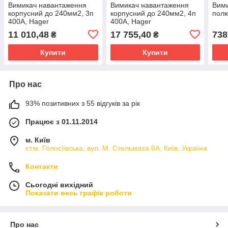
Вимикач навантаження
Вимикач навантаження
Вими
корпусний до 240мм2, 3п
корпусний до 240мм2, 4п
полю
400А, Hager
400А, Hager
11 010,48
17 755,40
738
₴
₴
Купити
Купити
Про нас
93% позитивних з 55 відгуків за рік
Працює з 01.11.2014
м. Київ
ст.м. Голосіївська, вул. М. Стельмаха 6А, Київ, Україна
Контакти
Сьогодні вихідний
Показати весь графік роботи
Про нас