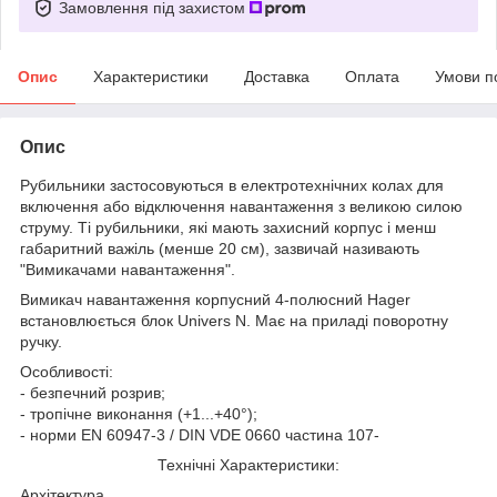
Замовлення під захистом
Опис
Характеристики
Доставка
Оплата
Умови п
Опис
Рубильники застосовуються в електротехнічних колах для
включення або відключення навантаження з великою силою
струму. Ті рубильники, які мають захисний корпус і менш
габаритний важіль (менше 20 см), зазвичай називають
"Вимикачами навантаження".
Вимикач навантаження корпусний 4-полюсний Hager
встановлюється блок Univers N. Має на приладі поворотну
ручку.
Особливості:
- безпечний розрив;
- тропічне виконання (+1...+40°);
- норми EN 60947-3 / DIN VDE 0660 частина 107-
Технічні Характеристики:
Архітектура.