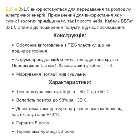
ВВГнг
3х1.5 використовується для передавання та розподілу
електричної енергії. Призначений для використання як у
сухих і вологих приміщеннях, так і просто неба. Кабель ВВГнг
3х1
5 стійкий до поширення полум'я під час прокладання.
Конструкція:
Оболонка виготовлена з ПВХ-пластику, що не
поширює горіння.
Струмопровідна
мідна
жила, однодротова кругла.
Переріз жили 1,5
мм
. Кількість жил у кабелі — 3.
2
Маркування ізоляції жив суцільне.
Характеристики:
Температура експлуатації от- 50
°С
до +50
°С.
Вологість повітря до 98% за +35
°С.
Допустима температура нагрівання жил кабелю під
час експлуатації +70
°С
.
Гарантія 5 років.
Термін експлуатації 30 років.