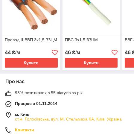
Провод ШВВП 3х1,5 ЗЗЦМ
ПВС 3х1.5 ЗЗЦМ
ВВГ-
44
46
46
₴/м
₴/м
₴
Купити
Купити
Про нас
93% позитивних з 55 відгуків за рік
Працює з 01.11.2014
м. Київ
ст.м. Голосіївська, вул. М. Стельмаха 6А, Київ, Україна
Контакти