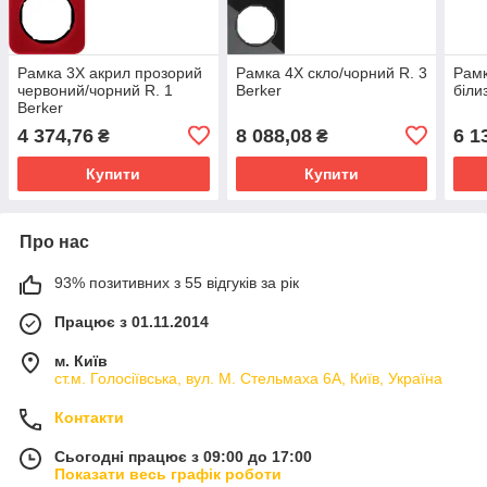
Рамка 3Х акрил прозорий
Рамка 4Х скло/чорний R. 3
Рамк
червоний/чорний R. 1
Berker
біли
Berker
4 374,76
8 088,08
6 1
₴
₴
Купити
Купити
Про нас
93% позитивних з 55 відгуків за рік
Працює з 01.11.2014
м. Київ
ст.м. Голосіївська, вул. М. Стельмаха 6А, Київ, Україна
Контакти
Сьогодні працює з 09:00 до 17:00
Показати весь графік роботи