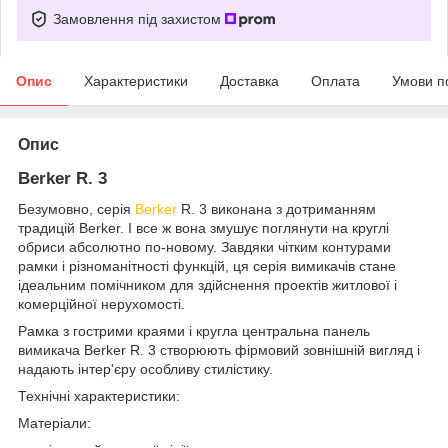
Замовлення під захистом
Опис
Характеристики
Доставка
Оплата
Умови п
Опис
Berker R. 3
Безумовно, серія
Berker
R. 3 виконана з дотриманням
традицій Berker. І все ж вона змушує поглянути на круглі
обриси абсолютно по-новому. Завдяки чітким контурами
рамки і різноманітності функцій, ця серія вимикачів стане
ідеальним помічником для здійснення проектів житлової і
комерційної нерухомості.
Рамка з гострими краями і кругла центральна панель
вимикача Berker R. 3 створюють фірмовий зовнішній вигляд і
надають інтер'єру особливу стилістику.
Технічні характеристики:
Матеріали: