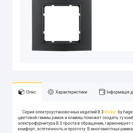
Опис
Характеристики
Інформація 
Серия электроустановочных изделий В.3
Berker
by hage
цветовой гаммы рамок и клавиш поможет создать ту ком
электрофурнитура В.3 проста в обращении, гармонирует 
комфорт, эстетичность и простоту. В многоместных рам