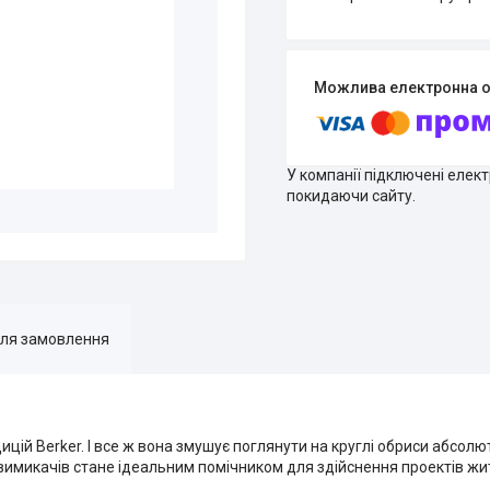
У компанії підключені елек
покидаючи сайту.
для замовлення
цій Berker. І все ж вона змушує поглянути на круглі обриси абсол
я вимикачів стане ідеальним помічником для здійснення проектів жит