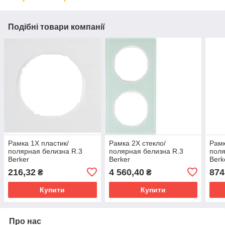
Подібні товари компанії
Рамка 1Х пластик/
Рамка 2Х стекло/
Рамк
полярная белизна R.3
полярная белизна R.3
поля
Berker
Berker
Berk
216,32
4 560,40
874
₴
₴
Купити
Купити
Про нас