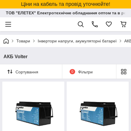
Ціни на кабель та провід уточнюйте!
ТОВ "ЕЛЕТЕХ" Електротехнічне обладнання оптом та в розд
Товари
Інвертори напруги, акумуляторні батареї
АКБ
АКБ Volter
Сортування
0
Фільтри