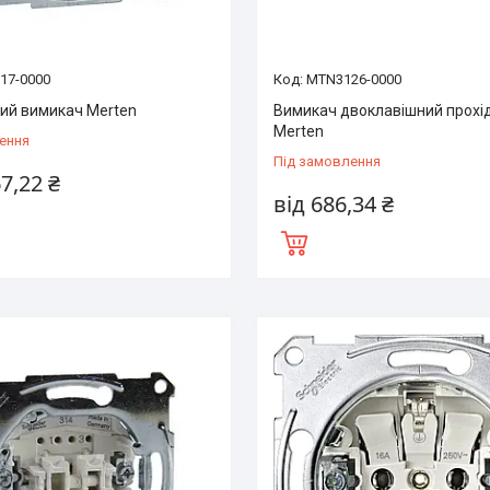
17-0000
MTN3126-0000
ий вимикач Merten
Вимикач двоклавішний прохі
Merten
ення
Під замовлення
67,22 ₴
від 686,34 ₴