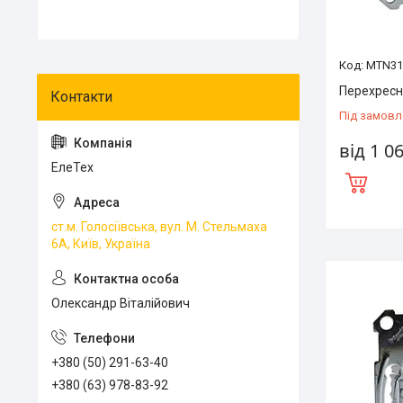
MTN31
Перехресн
Під замовл
від 1 0
ЕлеТех
ст.м. Голосіївська, вул. М. Стельмаха
6А, Київ, Україна
Олександр Віталійович
+380 (50) 291-63-40
+380 (63) 978-83-92