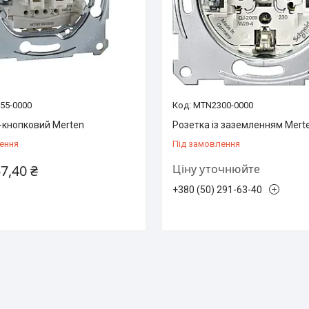
55-0000
MTN2300-0000
-кнопковий Merten
Розетка із заземленням Mert
ення
Під замовлення
57,40 ₴
Ціну уточнюйте
+380 (50) 291-63-40