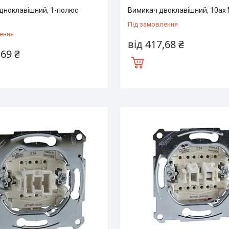
дноклавішний, 1-полюс
Вимикач двоклавішний, 10ах 
Під замовлення
ення
від 417,68 ₴
,69 ₴