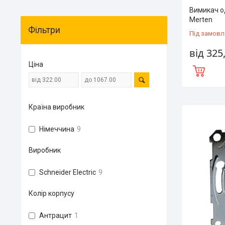
Вимикач о
Merten
Фільтри
Під замовл
від 325
Ціна
Країна виробник
Німеччина
9
Виробник
Schneider Electric
9
Колір корпусу
Антрацит
1