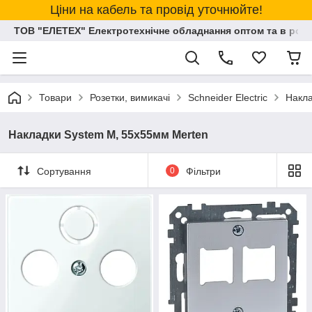
Ціни на кабель та провід уточнюйте!
ТОВ "ЕЛЕТЕХ" Електротехнічне обладнання оптом та в розд
Товари
Розетки, вимикачі
Schneider Electric
Накла
Накладки System M, 55х55мм Merten
Сортування
0
Фільтри