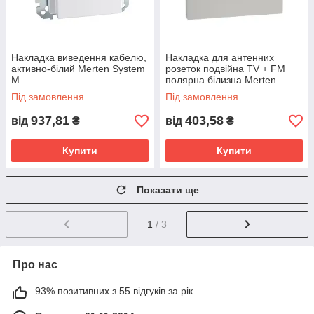
Накладка виведення кабелю,
Накладка для антенних
активно-білий Merten System
розеток подвійна TV + FM
M
полярна білизна Merten
System M
Під замовлення
Під замовлення
937,81
403,58
від
₴
від
₴
Купити
Купити
Показати ще
1
/ 3
Про нас
93% позитивних з 55 відгуків за рік