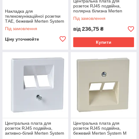
Центральна плата для
розеток RJ45 подвійна,
полярна білизна Merten
Накладка для
System M
телекомунікаційної розетки
Під замовлення
ТАЕ, бежевий Merten System
M
236,75
Під замовлення
від
₴
Ціну уточнюйте
Купити
Центральна плата для
Центральна плата для
розеток RJ45 подвійна,
розеток RJ45 подвійна,
активно-білий Merten System
бежевий Merten System M
M