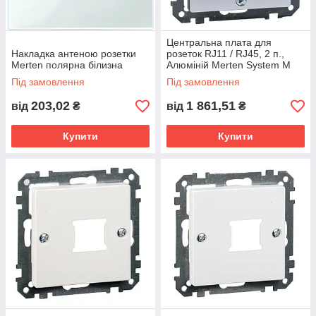
Центральна плата для
Накладка антеною розетки
розеток RJ11 / RJ45, 2 п.,
Merten полярна білизна
Алюміній Merten System M
Під замовлення
Під замовлення
203,02
1 861,51
від
₴
від
₴
Купити
Купити