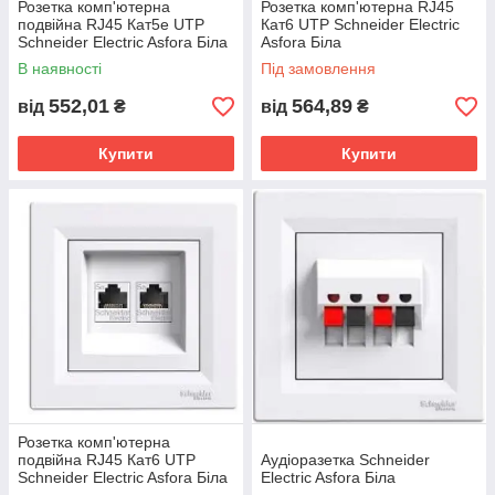
Розетка комп'ютерна
Розетка комп'ютерна RJ45
подвійна RJ45 Кат5е UTP
Кат6 UTP Schneider Electric
Schneider Electric Asfora Біла
Asfora Біла
В наявності
Під замовлення
552,01
564,89
від
₴
від
₴
Купити
Купити
Розетка комп'ютерна
подвійна RJ45 Кат6 UTP
Аудіоразетка Schneider
Schneider Electric Asfora Біла
Electric Asfora Біла