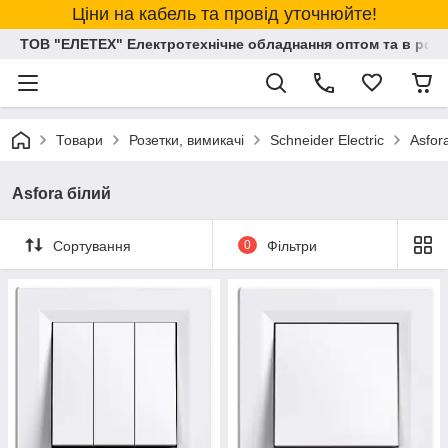
Ціни на кабель та провід уточнюйте!
ТОВ "ЕЛЕТЕХ" Електротехнічне обладнання оптом та в розд
Товари
Розетки, вимикачі
Schneider Electric
Asfor
Asfora білий
Сортування
0
Фільтри