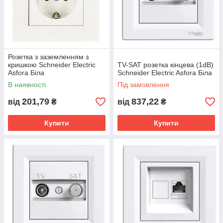
Розетка з заземленням з
кришкою Schneider Electric
TV-SAT розетка кінцева (1dB)
Asfora Біла
Schneider Electric Asfora Біла
В наявності
Під замовлення
201,79
837,22
від
₴
від
₴
Купити
Купити