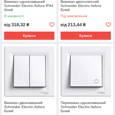
Вимикач одноклавішний
Вимикач двополюсний
Schneider Electric Asfora IP44
Schneider Electric Asfora
білий
Білий
В наявності
Під замовлення
318,32
213,44
від
₴
від
₴
Купити
Купити
Вимикач двоклавішний
Перемикач одноклавішний
Schneider Electric Asfora
Schneider Electric Asfora
Білий
Білий