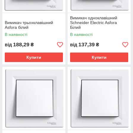
Вимикач одноклавішний
Вимикач трьохклавішний
Schneider Electric Asforа
Asfora білий
Білий
В наявності
В наявності
188,29
137,39
від
₴
від
₴
Купити
Купити