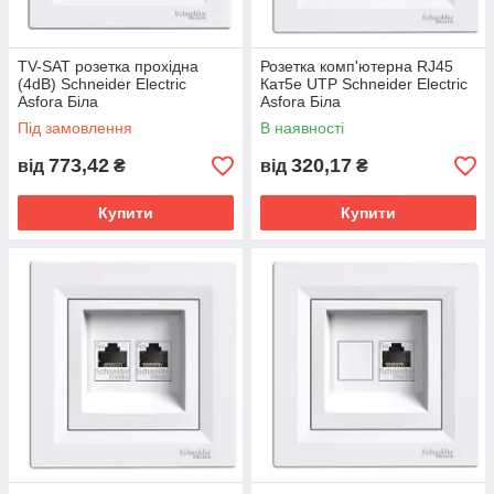
TV-SAT розетка прохідна
Розетка комп'ютерна RJ45
(4dB) Schneider Electric
Кат5е UTP Schneider Electric
Asfora Біла
Asfora Біла
Під замовлення
В наявності
773,42
320,17
від
₴
від
₴
Купити
Купити