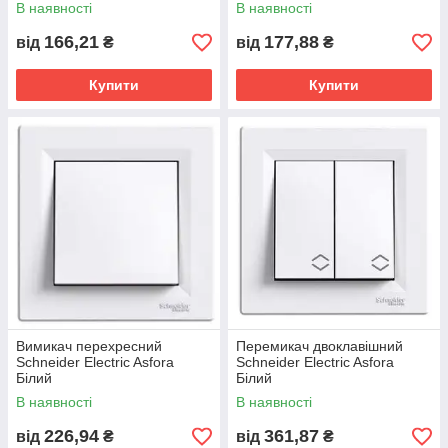
В наявності
В наявності
166,21
177,88
від
₴
від
₴
Купити
Купити
Вимикач перехресний
Перемикач двоклавішний
Schneider Electric Asfora
Schneider Electric Asfora
Білий
Білий
В наявності
В наявності
226,94
361,87
від
₴
від
₴