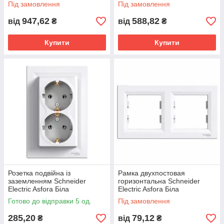
Під замовлення
Під замовлення
947,62
588,82
від
₴
від
₴
Купити
Купити
Розетка подвійна із
Рамка двухпостовая
заземленням Schneider
горизонтальна Schneider
Electric Asfora Біла
Electric Asfora Біла
Готово до відправки 5 од.
Під замовлення
285,20
79,12
₴
від
₴