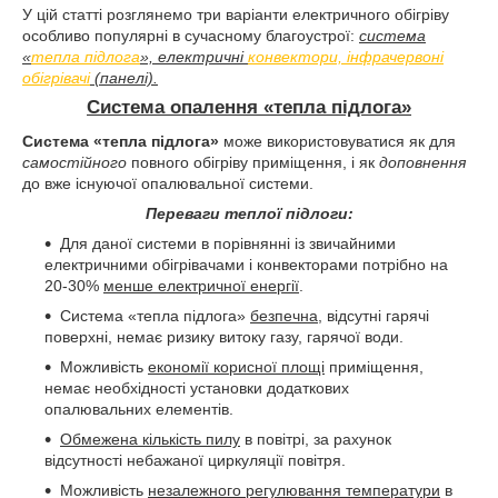
У цій статті розглянемо три варіанти електричного обігріву
особливо популярні в сучасному благоустрої:
система
«
тепла підлога
», електричні
конвектори, інфрачервоні
обігрівачі
(панелі).
Система опалення «тепла підлога»
Система «тепла підлога»
може використовуватися як для
самостійного
повного обігріву приміщення, і як
доповнення
до вже існуючої опалювальної системи.
Переваги теплої підлоги:
Для даної системи в порівнянні із звичайними
електричними обігрівачами і конвекторами потрібно на
20-30%
менше електричної енергії
.
Система «тепла підлога»
безпечна
, відсутні гарячі
поверхні, немає ризику витоку газу, гарячої води.
Можливість
економії корисної площі
приміщення,
немає необхідності установки додаткових
опалювальних елементів.
Обмежена кількість пилу
в повітрі, за рахунок
відсутності небажаної циркуляції повітря.
Можливість
незалежного регулювання температури
в