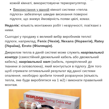
кожній кімнаті, використовуючи терморегулятор.
Використання у ванній
кімнаті системи «тепла
підлога» забезпечує швидке висихання поверхні
підлоги, що знижує ймовірність появи цвілі, комах.
Недолік:
кількість монтажних робіт і незручності, пов'язані з
ними.
Сьогодні у продажу є великий вибір виробників теплої
підлоги, наприклад,
Fenix (Чехія), Nexans (Норвегія), Ratey
(Україна), Ensto (Фінляндія).
Джерелом тепла в даній системі може служить
нагрівальний
контур
(самостійний двожильний кабель або двожильний
кабель);
нагрівальний мат
(кабель, прикріплений до
тканини зі скловолокна), який монтується в підлогу. Для того
щоб отримати оптимальний результат від даної системи
опалення, необхідно зробити точний розрахунок (кількість
тепла, яке буде вироблятися на 1 м2) і виконати правильний
монтаж.