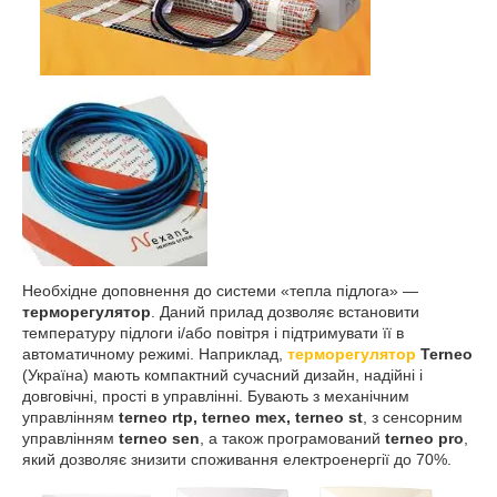
Необхідне доповнення до системи «тепла підлога» ―
терморегулятор
. Даний прилад дозволяє встановити
температуру підлоги і/або повітря і підтримувати її в
автоматичному режимі. Наприклад,
терморегулятор
Terneo
(Україна) мають компактний сучасний дизайн, надійні і
довговічні, прості в управлінні. Бувають з механічним
управлінням
terneo rtp, terneo mex, terneo st
, з сенсорним
управлінням
terneo sen
, а також програмований
terneo pro
,
який дозволяє знизити споживання електроенергії до 70%.