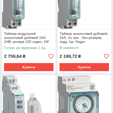
Таймер модульний
Таймер аналоговий добовий,
аналоговий добовий 16А,
16А, 1н.про., без резерву
1НВ, резерв 120 годин, 1М
ходу, 1м. Hager
Hager
Готово до відправки 1 од.
В наявності
2 759,64
2 189,72
₴
₴
Купити
Купити