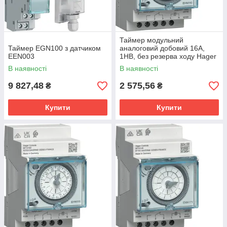
Таймер модульний
Таймер EGN100 з датчиком
аналоговий добовий 16А,
EEN003
1НВ, без резерва ходу Hager
В наявності
В наявності
9 827,48
2 575,56
₴
₴
Купити
Купити