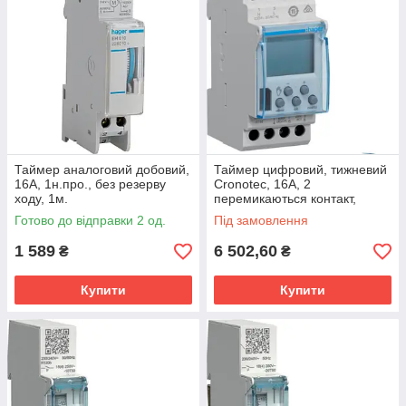
Таймер аналоговий добовий,
Таймер цифровий, тижневий
16А, 1н.про., без резерву
Cronotec, 16А, 2
ходу, 1м.
перемикаються контакт,
запас ходу 5 років, 2м.
Готово до відправки 2 од.
Під замовлення
1 589
6 502,60
₴
₴
Купити
Купити