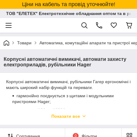
Ціни на кабель та провід уточнюйте!
ТОВ "ЕЛЕТЕХ" Електротехнічне обладнання оптом та в розд
Товари
Автоматика, комутаційні апарати та пристрої к
Корпусні автоматичні вимикачі, автомати захисту
електроприладів, рубільники Hager
Корпусні автоматичні вимикачі, рубільники Гагер ергономічні і
мають широкий набір функцій та переваги.
гармонійно поєднується з щитами і модульними
пристроями Hager;
на токи от 16А до 1600А;
Показати все
повний асортимент аксесуарів;
Комп’ютерний роз’їзний директор забезпечує повну
селективність і захист генератора;
Сортування
0
Фільтри