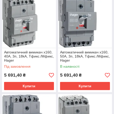
Автоматичний вимикач x160,
Автоматичний вимикач x160,
40А, 3п, 18kA, Тфикс./Мфикс,
50А, 3п, 18kA, Тфикс./Мфикс,
Hager
Hager
Під замовлення
В наявності
5 691,40
5 691,40
₴
₴
Купити
Купити