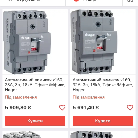
монтаж аксесуарів в корпус автомата здійснюється
просто - защелковуванням.
Автоматичний вимикач x160,
Автоматичний вимикач x160,
25А, 3п, 18kA, Тфикс./Мфикс,
32А, 3п, 18kA, Тфикс./Мфикс,
Hager
Hager
Під замовлення
Під замовлення
5 909,80
5 691,40
₴
₴
Купити
Купити