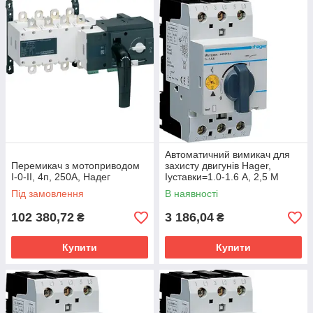
Автоматичний вимикач для
Перемикач з мотоприводом
захисту двигунів Hager,
I-0-II, 4п, 250А, Надег
Іуставки=1.0-1.6 А, 2,5 М
Під замовлення
В наявності
102 380,72
3 186,04
₴
₴
Купити
Купити