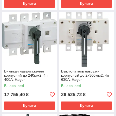
Купити
Купити
Вимикач навантаження
Выключатель нагрузки
корпусний до 240мм2, 4п
корпусный до 2х300мм2, 4п
400А, Hager
630А, Hager
В наявності
В наявності
17 755,40
26 525,72
₴
₴
Купити
Купити