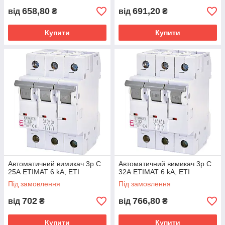
658,80
691,20
від
₴
від
₴
Купити
Купити
Автоматичний вимикач 3p C
Автоматичний вимикач 3p C
25А ETIMAT 6 kA, ETI
32А ETIMAT 6 kA, ETI
Під замовлення
Під замовлення
702
766,80
від
₴
від
₴
Купити
Купити