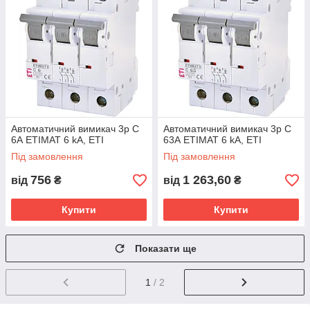
Автоматичний вимикач 3p C
Автоматичний вимикач 3p C
6А ETIMAT 6 kA, ETI
63А ETIMAT 6 kA, ЕТІ
Під замовлення
Під замовлення
756
1 263,60
від
₴
від
₴
Купити
Купити
Показати ще
1
/ 2