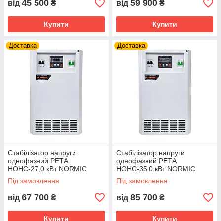
45 500
59 900
від
₴
від
₴
Купити
Купити
Доставка
Доставка
Стабілізатор напруги
Стабілізатор напруги
однофазний РЕТА
однофазний РЕТА
НОНС-27,0 кВт NORMIC
НОНС-35.0 кВт NORMIC
(INFINEON) 125А
(INFINEON) Б/А
Під замовлення
Під замовлення
67 700
85 700
від
₴
від
₴
Купити
Купити