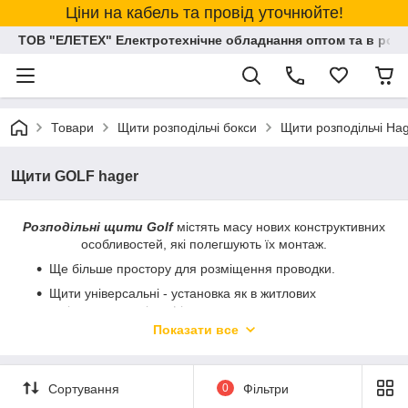
Ціни на кабель та провід уточнюйте!
ТОВ "ЕЛЕТЕХ" Електротехнічне обладнання оптом та в розд
Товари
Щити розподільчі бокси
Щити розподільчі Ha
Щити GOLF hager
Розподільні щити Golf
містять масу нових конструктивних
особливостей, які полегшують їх монтаж.
Ще більше простору для розміщення проводки.
Щити універсальні - установка як в житлових
приміщеннях, так і в офісних.
Показати все
Можливий монтаж як у масивних, так і в порожніх
стінах.
Сортування
0
Фільтри