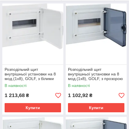
Розподільчий щит
Розподільчий щит
внутрішньої установки на 8
внутрішньої установки на 8
мод.(1х8), GOLF, з білими
мод.(1х8), GOLF, з прозорою
дверцятами,
дверцятами
В наявності
В наявності
1 213,68
1 102,92
₴
₴
Купити
Купити