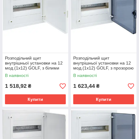
Розподільчий щит
Розподільчий щит
внутрішньої установки на 12
внутрішньої установки на 12
мод.(1х12) GOLF, з білими
мод.(1х12) GOLF, з прозорою
дверцятами
дверцятами
В наявності
В наявності
1 518,92
1 623,44
₴
₴
Купити
Купити