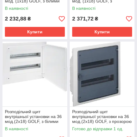
мод. (1х18) GOLF, з білими
мод. (1х18) GOLF, з
дверцятами
прозорою дверцятами
В наявності
В наявності
2 232,88
2 371,72
₴
₴
Купити
Купити
Розподільчий щит
Розподільчий щит
внутрішньої установки на 36
внутрішньої установки на 36
мод.(2х18) GOLF, з білими
мод.(2х18) GOLF, з прозорою
дверцятами
дверцятами
В наявності
Готово до відправки 1 од.