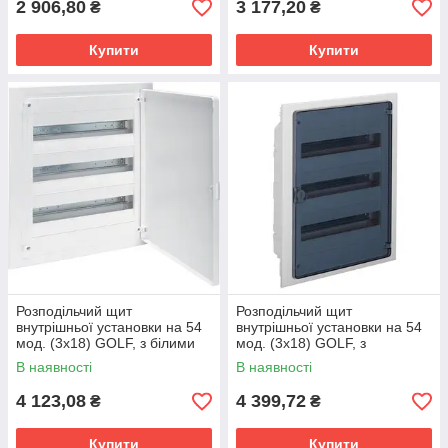
2 906,80
3 177,20
₴
₴
Купити
Купити
Розподільчий щит
Розподільчий щит
внутрішньої установки на 54
внутрішньої установки на 54
мод. (3х18) GOLF, з білими
мод. (3х18) GOLF, з
дверцятами
прозорою дверцятами
В наявності
В наявності
4 123,08
4 399,72
₴
₴
Купити
Купити