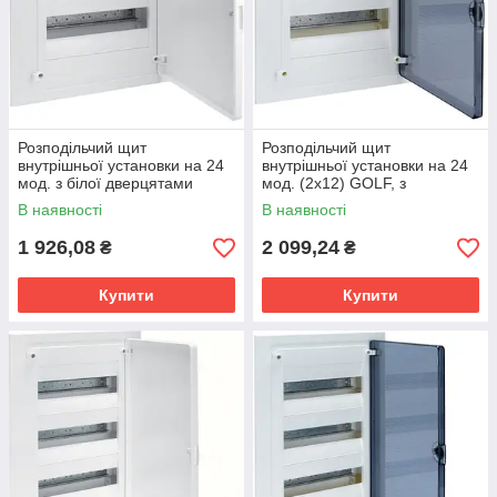
Розподільчий щит
Розподільчий щит
внутрішньої установки на 24
внутрішньої установки на 24
мод. з білої дверцятами
мод. (2х12) GOLF, з
(2х12) GOLF
прозорою дверцятами
В наявності
В наявності
1 926,08
2 099,24
₴
₴
Купити
Купити