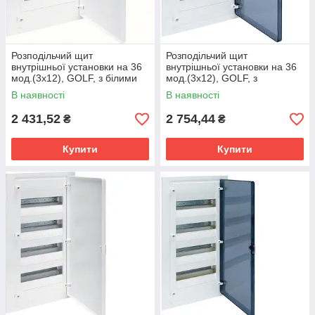
Розподільчий щит
Розподільчий щит
внутрішньої установки на 36
внутрішньої установки на 36
мод.(3х12), GOLF, з білими
мод.(3х12), GOLF, з
дверцятами
прозорою дверцятами
В наявності
В наявності
2 431,52
2 754,44
₴
₴
Купити
Купити