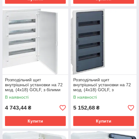
Розподільчий щит
Розподільчий щит
внутрішньої установки на 72
внутрішньої установки на 72
мод. (4х18) GOLF, з білими
мод. (4х18) GOLF, з
дверцятами
прозорою дверцятами
В наявності
В наявності
4 743,44
5 152,68
₴
₴
Купити
Купити