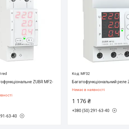
 red
MF32
тофункціональне ZUBR MF2-
Багатофункціональний реле
Немає в наявності
явності
1 176 ₴
+380 (50) 291-63-40
291-63-40