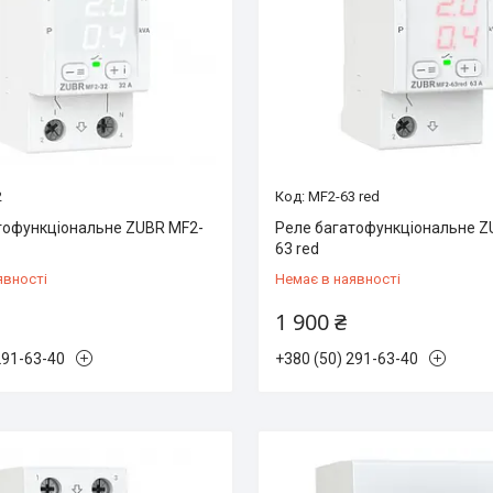
2
MF2-63 red
тофункціональне ZUBR MF2-
Реле багатофункціональне Z
63 red
явності
Немає в наявності
1 900 ₴
291-63-40
+380 (50) 291-63-40