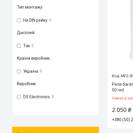
Тип монтажу
На DIN рейку
9
Дисплей
Так
5
Країна виробник
Україна
9
MF2-50
Виробник
Реле бага
50 red
DS Electronics
9
Немає в на
2 050 ₴
+380 (50) 