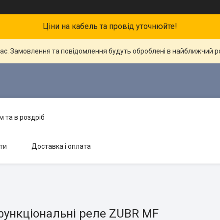
Ціни на кабель та провід уточнюйте!
час. Замовлення та повідомлення будуть оброблені в найближчий 
 та в роздріб
ти
Доставка і оплата
функціональні реле ZUBR MF