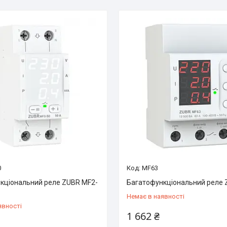
0
MF63
кціональний реле ZUBR MF2-
Багатофункціональний реле
Немає в наявності
явності
1 662 ₴