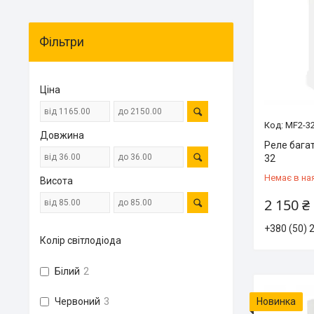
Фільтри
Ціна
MF2-3
Довжина
Реле бага
32
Немає в на
Висота
2 150 ₴
+380 (50) 
Колір світлодіода
Білий
2
Червоний
3
Новинка