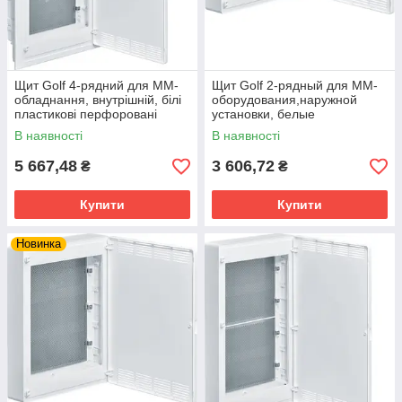
Щит Golf 4-рядний для ММ-
Щит Golf 2-рядный для ММ-
обладнання, внутрішній, білі
оборудования,наружной
пластикові перфоровані
установки, белые
двері
пластиковые
В наявності
В наявності
перфорированные двери
5 667,48
3 606,72
₴
₴
Купити
Купити
Новинка