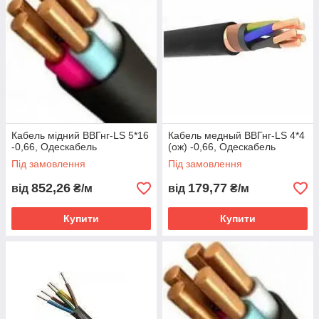
Кабель мідний ВВГнг-LS 5*16
Кабель медный ВВГнг-LS 4*4
-0,66, Одескабель
(ож) -0,66, Одескабель
Під замовлення
Під замовлення
852,26
179,77
від
₴/м
від
₴/м
Купити
Купити