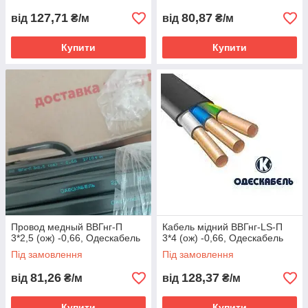
127,71
80,87
від
₴/м
від
₴/м
Купити
Купити
Провод медный ВВГнг-П
Кабель мідний ВВГнг-LS-П
3*2,5 (ож) -0,66, Одескабель
3*4 (ож) -0,66, Одескабель
Під замовлення
Під замовлення
81,26
128,37
від
₴/м
від
₴/м
Купити
Купити