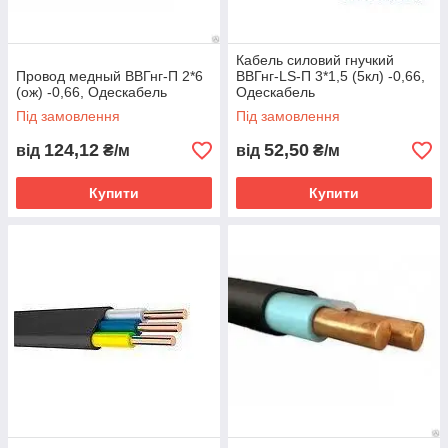
Кабель силовий гнучкий
Провод медный ВВГнг-П 2*6
ВВГнг-LS-П 3*1,5 (5кл) -0,66,
(ож) -0,66, Одескабель
Одескабель
Під замовлення
Під замовлення
124,12
52,50
від
₴/м
від
₴/м
Купити
Купити