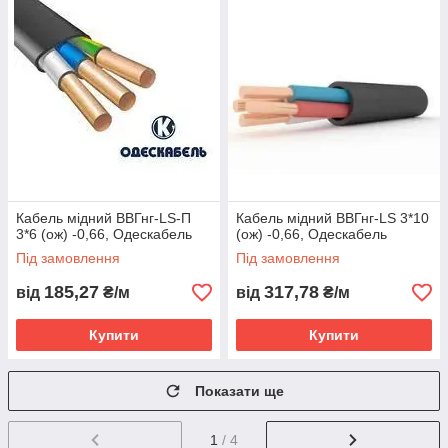
Кабель мідний ВВГнг-LS-П
Кабель мідний ВВГнг-LS 3*10
3*6 (ож) -0,66, Одескабель
(ож) -0,66, Одескабель
Під замовлення
Під замовлення
185,27
317,78
від
₴/м
від
₴/м
Купити
Купити
Показати ще
1
/ 4