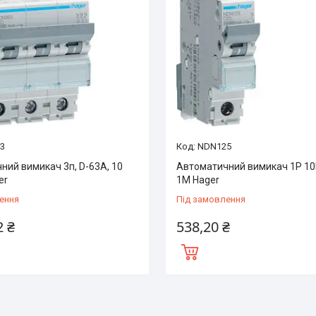
3
NDN125
ний вимикач 3п, D-63А, 10
Автоматичний вимикач 1P 10
er
1M Hager
ення
Під замовлення
2 ₴
538,20 ₴