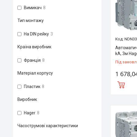
Вимикач
8
Тип монтажу
На DIN рейку
3
NDN33
Країна виробник
Автоматич
kA, 3м Hag
Франція
8
Під замовл
1 678,0
Матеріал корпусу
Пластик
8
Виробник
Hager
8
Часострумові характеристики