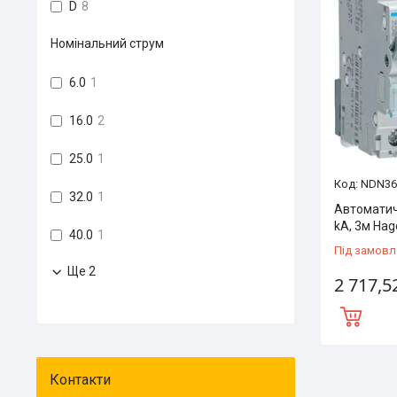
D
8
Номінальний струм
6.0
1
16.0
2
25.0
1
NDN36
32.0
1
Автоматич
kA, 3м Hag
40.0
1
Під замовл
Ще 2
2 717,5