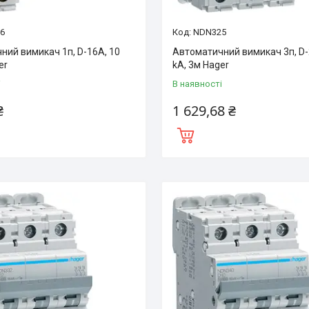
6
NDN325
ний вимикач 1п, D-16А, 10
Автоматичний вимикач 3п, D-
er
kA, 3м Hager
і
В наявності
₴
1 629,68 ₴