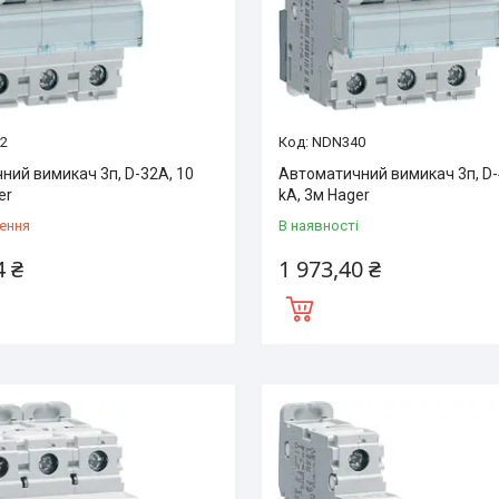
2
NDN340
ний вимикач 3п, D-32А, 10
Автоматичний вимикач 3п, D-
er
kA, 3м Hager
ення
В наявності
4 ₴
1 973,40 ₴