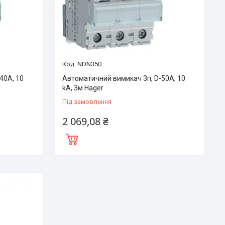
NDN350
40А, 10
Автоматичний вимикач 3п, D-50А, 10
kA, 3м Hager
Під замовлення
2 069,08 ₴