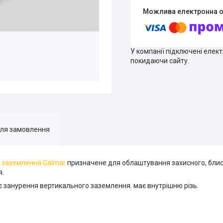
У компанії підключені елек
покидаючи сайту.
для замовлення
в
заземлення Galmar
призначене для облаштування захисного, блис
я.
 занурення вертикального заземлення. має внутрішню різь.