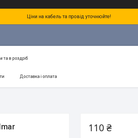
Ціни на кабель та провід уточнюйте!
 та в роздріб
ти
Доставка і оплата
110 ₴
lmar