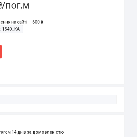
₴/пог.м
ення на сайті — 600 ₴
:
1540_KA
тягом 14 днів
за домовленістю