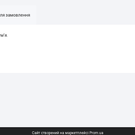
для замовлення
м'я.
Сайт створений на маркетплейсі
Prom.ua