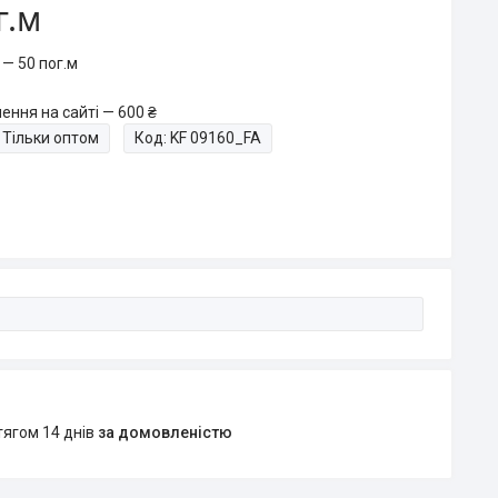
г.м
— 50 пог.м
ення на сайті — 600 ₴
Тільки оптом
Код:
KF 09160_FA
тягом 14 днів
за домовленістю