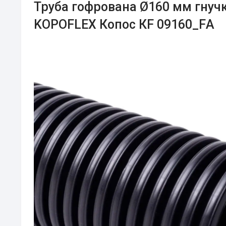
Труба гофрована Ø160 мм гнуч
KOPOFLEX Копос КF 09160_FА