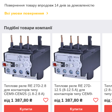
Повернення товару впродовж 14 днів за домовленістю
Всі умови повернення
Подібні товари компанії
Теплове реле RE 27D-2.8
Теплове реле RE 27D-
Тепл
для контакторів типу
12.5 (8-12.5 A) для
(2.8
CEM9-CEM25 (1.8-2.8 A)
контакторів типу CEM9-
тип
ETI
CEM25 ETI
1 387,80
1 387,80
від
₴
від
₴
від
Купити
Купити