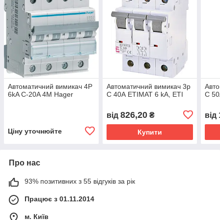
Автоматичний вимикач 4P
Автоматичний вимикач 3p
Авто
6kA C-20A 4M Hager
C 40А ETIMAT 6 kA, ETI
C 50
826,20
від
₴
від
Ціну уточнюйте
Купити
Про нас
93% позитивних з 55 відгуків за рік
Працює з 01.11.2014
м. Київ