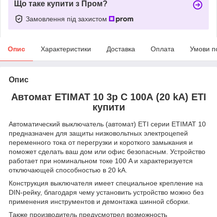
Що таке купити з Пром?
Замовлення під захистом
Опис
Характеристики
Доставка
Оплата
Умови п
Опис
Автомат ETIMAT 10 3p C 100А (20 kA) ETI
купити
Автоматический выключатель (автомат) ETI серии ETIMAT 10
предназначен для защиты низковольтных электроцепей
переменного тока от перегрузки и короткого замыкания и
поможет сделать ваш дом или офис безопасным. Устройство
работает при номинальном токе 100 A и характеризуется
отключающей способностью в 20 kA.
Конструкция выключателя имеет специальное крепление на
DIN-рейку, благодаря чему установить устройство можно без
применения инструментов и демонтажа шинной сборки.
Также производитель предусмотрел возможность