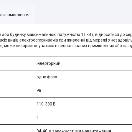
для замовлення
 або будинку максимальною потужністю 11 кВт, відноситься до серії
сіх видів електроспоживачів при живленні від мережі з незадовіл
ії, може використовуватися в неопалюваних приміщеннях або на в
інверторний
одна фаза
98
110-380 В
1
34-40, в залежності від навантаження