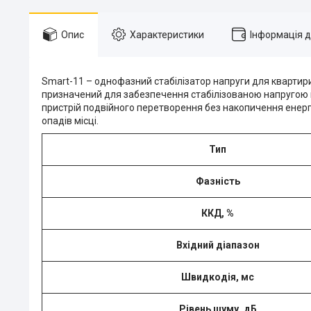
Опис
Характеристики
Інформація 
Smart-11 – однофазний стабілізатор напруги для квартири
призначений для забезпечення стабілізованою напругою в
пристрій подвійного перетворення без накопичення енерг
опадів місці.
Тип
Фазність
ККД, %
Вхідний діапазон
Швидкодія, мс
Рівень шуму, дБ