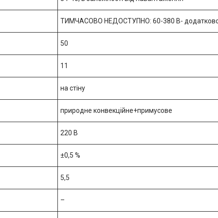
ТИМЧАСОВО НЕДОСТУПНО: 60-380 В- додатково д
50
11
на стіну
природне конвекційне+примусове
220 В
±0,5 %
5,5
–