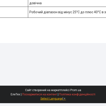
довічна
Робочий діапазон від мінус 25°С до плюс 40°С в
Сайт створений на маркетплейсі
Prom.ua
ЕлеТех |
Поскаржитися на контент
|
Політика конфіденційності
Select Language
▼