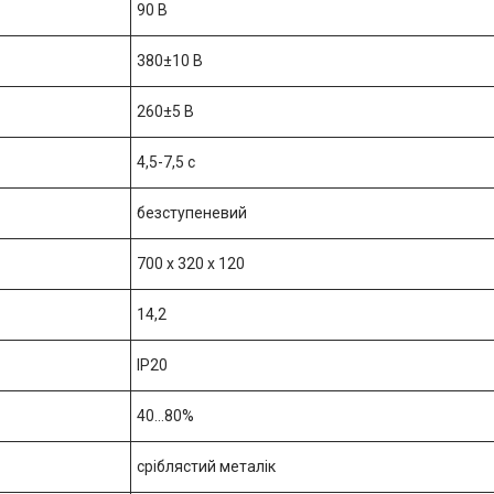
90 В
380±10 В
260±5 В
4,5-7,5 с
безступеневий
700 х 320 х 120
14,2
IP20
40…80%
сріблястий металік