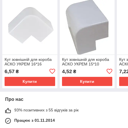
Кут зовнішній для короба
Кут зовнішній для короба
Кут 
АСКО УКРЕМ 16*16
АСКО УКРЕМ 15*10
АСК
6,57
4,52
7,2
₴
₴
Купити
Купити
Про нас
93% позитивних з 55 відгуків за рік
Працює з 01.11.2014