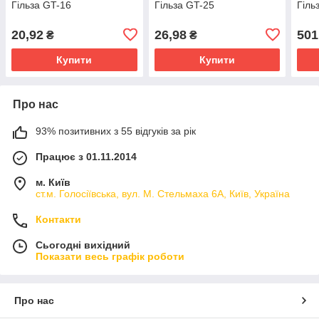
Гільза GT-16
Гільза GT-25
Гіль
20,92
26,98
501
₴
₴
Купити
Купити
Про нас
93% позитивних з 55 відгуків за рік
Працює з 01.11.2014
м. Київ
ст.м. Голосіївська, вул. М. Стельмаха 6А, Київ, Україна
Контакти
Сьогодні вихідний
Показати весь графік роботи
Про нас