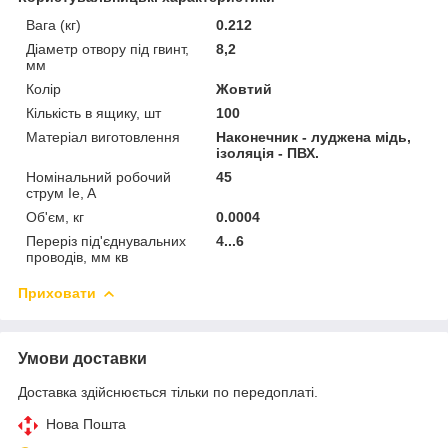
Вага (кг)
0.212
Діаметр отвору під гвинт,
8,2
мм
Колір
Жовтий
Кількість в ящику, шт
100
Матеріал виготовлення
Наконечник - луджена мідь,
ізоляція - ПВХ.
Номінальний робочий
45
струм Ie, A
Об'єм, кг
0.0004
Переріз під'єднувальних
4...6
проводів, мм кв
Приховати
Умови доставки
Доставка здійснюється тільки по передоплаті.
Нова Пошта