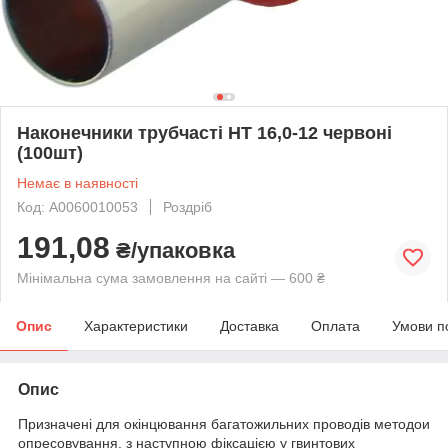
Наконечники трубчасті НТ 16,0-12 червоні
(100шт)
Немає в наявності
Код: A0060010053
Роздріб
191,08
₴/упаковка
Мінімальна сума замовлення на сайті — 600 ₴
Опис
Характеристики
Доставка
Оплата
Умови п
Опис
Призначені для окінцювання багатожильних проводів методои
опресовування, з наступною фіксацією у гвинтових