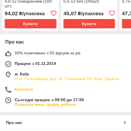
4,0-12 помаранчеві (100
0,5-12 білі (100шт)
0,75
шт.)
94,02
45,07
47,
₴/упаковка
₴/упаковка
Купити
Купити
Про нас
93% позитивних з 55 відгуків за рік
Працює з 01.11.2014
м. Київ
ст.м. Голосіївська, вул. М. Стельмаха 6А, Київ, Україна
Контакти
Сьогодні працює з 09:00 до 17:00
Показати весь графік роботи
Про нас