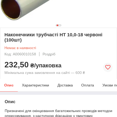
Наконечники трубчасті НТ 10,0-18 червоні
(100шт)
Немає в наявності
Код: A0060010158
Роздріб
232,50
₴/упаковка
Мінімальна сума замовлення на сайті — 600 ₴
Опис
Характеристики
Доставка
Оплата
Умови п
Опис
Призначені для окінцювання багатожильних проводів методои
опресовування, з наступною фіксацією у гвинтових