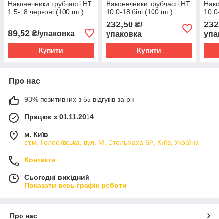
Наконечники трубчасті НТ
Наконечники трубчасті НТ
Нако
1,5-18 червоні (100 шт.)
10,0-18 білі (100 шт.)
10,0
232,50
232
₴/
89,52
₴/упаковка
упаковка
упа
Купити
Купити
Про нас
93% позитивних з 55 відгуків за рік
Працює з 01.11.2014
м. Київ
ст.м. Голосіївська, вул. М. Стельмаха 6А, Київ, Україна
Контакти
Сьогодні вихідний
Показати весь графік роботи
Про нас