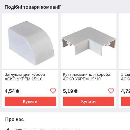
Подібні товари компанії
Заглушка для короба
Кут пласький для короба
З`єд
АСКО УКРЕМ 15*10
АСКО УКРЕМ 15*10
АСК
4,54
5,19
4,7
₴
₴
Купити
Купити
Про нас