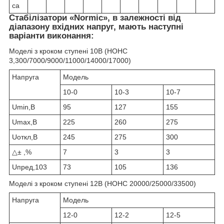
са
Стабілізатори «Normic», в залежності від
діапазону вхідних напруг, мають наступні
варіанти виконання:
Моделі з кроком ступені 10В (НОНС
3,300/7000/9000/11000/14000/17000)
Напруга
Модель
10-0
10-3
10-7
Umin,В
95
127
155
Umax,В
225
260
275
Uоткл,В
245
275
300
△± ,%
7
3
3
Uпред,103
73
105
136
Моделі з кроком ступені 12В (НОНС 20000/25000/33500)
Напруга
Модель
12-0
12-2
12-5