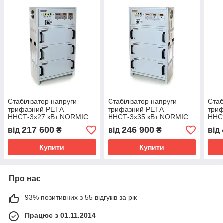
Стабілізатор напруги
Стабілізатор напруги
Стаб
трифазний РЕТА
трифазний РЕТА
три
ННСТ-3х27 кВт NORMIC
ННСТ-3х35 кВт NORMIC
ННС
(INFINEON) 125А
(INFINEON) 165А
16А
217 600
246 900
від
₴
від
₴
від
Купити
Купити
Про нас
93% позитивних з 55 відгуків за рік
Працює з 01.11.2014