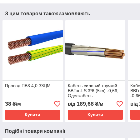
З цим товаром також замовляють
Провод ПВ3 4,0 ЗЗЦМ
Кабель силовий гнучкий
Кабе
ВВГнг-LS 3*6 (5кл) -0,66,
ВВГн
Одескабель
-0,6
38
189,68
₴/м
від
₴/м
від
Купити
Купити
Подібні товари компанії