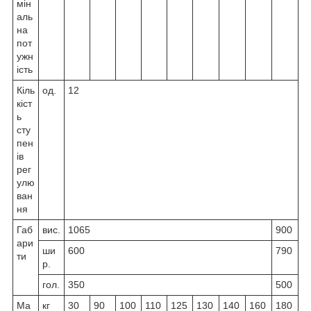
мін
аль
на
пот
ужн
ість
Кіль
од.
12
кіст
ь
сту
пен
ів
рег
улю
ван
ня
Габ
вис.
1065
900
ари
ши
600
790
ти
р.
гол.
350
500
Ма
кг
30
90
100
110
125
130
140
160
180