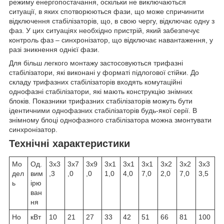
режиму енергопостачання, оскільки не виключаються
ситуації, в яких спотворюються фази, що може спричинити
відключення стабілізаторів, що, в свою чергу, відключає одну з
фаз. У цих ситуаціях необхідно пристрій, який забезпечує
контроль фаз – синхронізатор, що відключає навантаження, у
разі зникнення однієї фази.
Для більш легкого монтажу застосовуються трифазні
стабілізатори, які виконані у форматі підлогової стійки. До
складу трифазних стабілізаторів входять комутаційні
однофазні стабілізатори, які мають конструкцію знімних
блоків. Показники трифазних стабілізаторів можуть бути
ідентичними однофазних стабілізаторів будь-якої серії. В
знімному блоці однофазного стабілізатора можна змонтувати
синхронізатор.
Технічні характеристики
Мо
Од.
3х3
3x7
3x9
3x1
3x1
3x1
3x2
3x2
3x3
дел
вим
,3
,0
,0
1,0
4,0
7,0
2,0
7,0
3,5
ь
ірю
ван
ня
Но
кВт
10
21
27
33
42
51
66
81
100