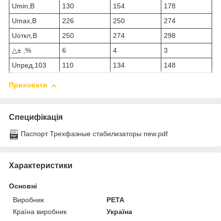
Umin,В
130
154
178
Umax,В
226
250
274
Uоткл,В
250
274
298
△± ,%
6
4
3
Uпред,103
110
134
148
Приховати
Специфікація
Паспорт Трехфазные стабилизаторы new.pdf
Характеристики
Основні
Виробник
РЕТА
Країна виробник
Україна