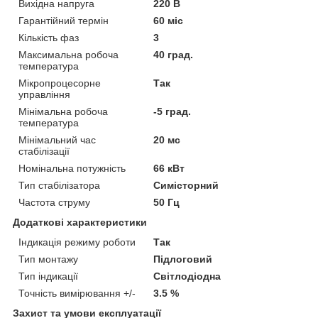
Вихідна напруга
220 В
Гарантійний термін
60 міс
Кількість фаз
3
Максимальна робоча
40 град.
температура
Мікропроцесорне
Так
управління
Мінімальна робоча
-5 град.
температура
Мінімальний час
20 мс
стабілізації
Номінальна потужність
66 кВт
Тип стабілізатора
Симісторний
Частота струму
50 Гц
Додаткові характеристики
Індикація режиму роботи
Так
Тип монтажу
Підлоговий
Тип індикації
Світлодіодна
Точність вимірювання +/-
3.5 %
Захист та умови експлуатації