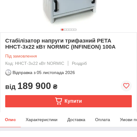
Стабілізатор напруги трифазний РЕТА
ННСТ-3х22 кВт NORMIC (INFINEON) 100А
Під замовлення
Код: ННСТ-3х22 кВт NORMIC
Роздріб
Відправка з
05 листопада 2026
189 900
від
₴
Купити
Опис
Характеристики
Доставка
Оплата
Умови п