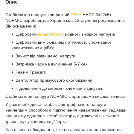
Опис
Стабілізатор напруги трифазний
РЕТА
ННСТ-3х22кВт
NORMIC виробництва Україна має 12 ступенів регулювання.
Він оснащений:
Цифровим
вольтметром
вхідної і вихідної напруги;
Цифровим вимірювачем потужності, споживаної
навантаженням (кВт);
Захист від підвищеної напруги;
Затримка часу на включення 5-7 сек.
Режим Транзит;
Вентилятор примусового охолодження;
Підключення до мережі - клемний з'єднувач.
Стабілізатори напруги NORMIC є приладами високої точності.
У разі необхідності стабілізації трифазного напруги
найлегшим способом є підключення навантаження, задіявши
при цьому однофазні стабілізатори, підключені в кількості
трьох штук у конфігурації "зірка".
Але є певне обладнання, яке не допускає неповнофазного